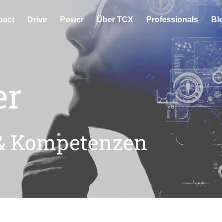
pact
Drive
Power
Über TCX
Professionals
Bl
er
 & Kompetenzen