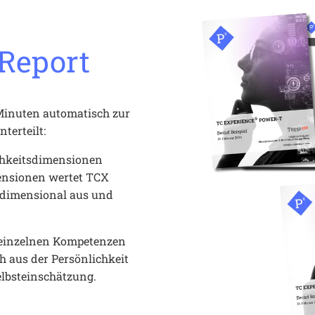
Report
Minuten automatisch zur 
terteilt:
ichkeitsdimensionen 
ensionen wertet TCX 
idimensional aus und 
e einzelnen Kompetenzen 
 aus der Persönlichkeit 
elbsteinschätzung.