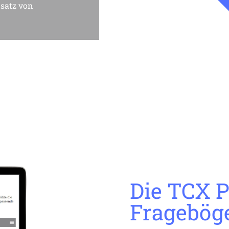
satz von 
Die TCX 
Fragebög