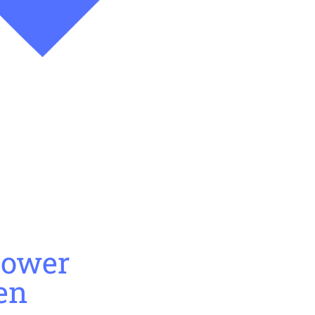
Power
en