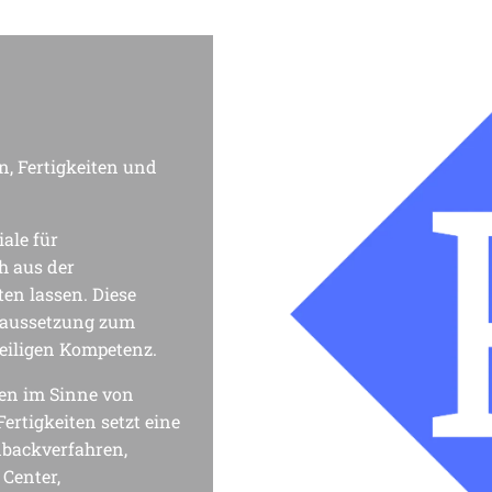
, Fertigkeiten und 
le für 
h aus der 
ten lassen. Diese 
raussetzung zum 
eiligen Kompetenz. 
n im Sinne von 
rtigkeiten setzt eine 
backverfahren, 
Center, 